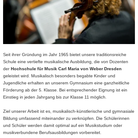
a
v
i
g
a
t
i
Seit ihrer Gründung im Jahr 1965 bietet unsere traditionsreiche
o
Schule eine vertiefte musikalische Ausbildung, die von Dozenten
n
der
Hochschule für Musik Carl Maria von Weber Dresden
geleistet wird. Musikalisch besonders begabte Kinder und
Jugendliche erhalten an unserem Gymnasium eine ganzheitliche
Förderung ab der 5. Klasse. Bei entsprechender Eignung ist ein
Einstieg in jeden Jahrgang bis zur Klasse 11 möglich.
Ziel unserer Arbeit ist es, musikalisch-künstlerische und gymnasiale
Bildung umfassend miteinander zu verknüpfen. Die Schülerinnen
und Schüler werden damit optimal auf ein Musikstudium oder
musikverbundene Berufsausbildungen vorbereitet.