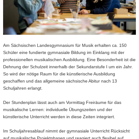
a
v
i
g
a
t
Am Sächsischen Landesgymnasium für Musik erhalten ca. 150
i
Schüler eine fundierte gymnasiale Bildung im Einklang mit der
o
professionellen musikalischen Ausbildung. Eine Besonderheit ist die
n
Dehnung der Schulzeit innerhalb der Sekundarstufe I um ein Jahr.
So wird der nötige Raum für die künstlerische Ausbildung
geschaffen und das allgemeine sächsische Abitur nach 13
Schuljahren erlangt.
Der Stundenplan lässt auch am Vormittag Freiräume für das
musikalische Lernen: individuelle Übungszeiten und der
künstlerische Unterricht werden in diese Zeiten integriert.
Im Schuljahresablauf nimmt der gymnasiale Unterricht Rücksicht
auf musikalische Projektphasen und reagiert auch flexibel auf