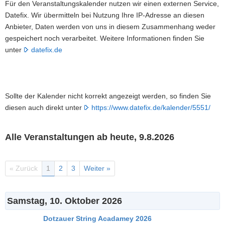
Für den Veranstaltungskalender nutzen wir einen externen Service,
a
Datefix. Wir übermitteln bei Nutzung Ihre IP-Adresse an diesen
v
Anbieter, Daten werden von uns in diesem Zusammenhang weder
i
gespeichert noch verarbeitet. Weitere Informationen finden Sie
g
unter
datefix.de
a
t
i
o
Sollte der Kalender nicht korrekt angezeigt werden, so finden Sie
n
diesen auch direkt unter
https://www.datefix.de/kalender/5551/
Alle Veranstaltungen ab heute, 9.8.2026
« Zurück
1
2
3
Weiter »
Samstag, 10. Oktober 2026
Dotzauer String Acadamey 2026