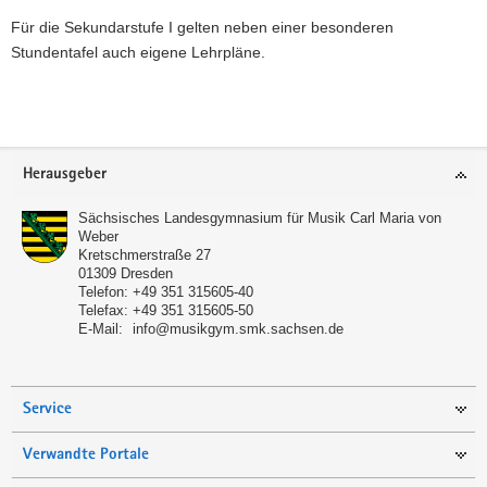
a
Für die Sekundarstufe I gelten neben einer besonderen
v
Stundentafel auch eigene Lehrpläne.
i
g
a
t
Footer-
i
Herausgeber
Bereich
o
Sächsisches Landesgymnasium für Musik Carl Maria von
n
Weber
Kretschmerstraße 27
01309
Dresden
Telefon:
+49 351 315605-40
Telefax:
+49 351 315605-50
E-Mail:
info@musikgym.smk.sachsen.de
Service
Verwandte Portale