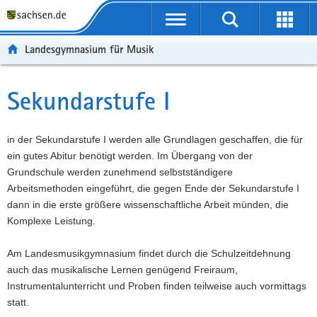
P
P
H
F
o
o
a
o
r
r
u
o
Landesgymnasium für Musik
t
t
p
t
a
a
t
e
l
l
i
r
Sekundarstufe I
Hauptinhalt
ü
n
n
-
b
a
h
B
e
v
a
e
in der Sekundarstufe I werden alle Grundlagen geschaffen, die für
r
i
l
r
ein gutes Abitur benötigt werden. Im Übergang von der
g
g
t
e
Grundschule werden zunehmend selbstständigere
r
a
i
Arbeitsmethoden eingeführt, die gegen Ende der Sekundarstufe I
e
t
c
dann in die erste größere wissenschaftliche Arbeit münden, die
i
i
h
Komplexe Leistung.
f
o
e
n
Am Landesmusikgymnasium findet durch die Schulzeitdehnung
n
auch das musikalische Lernen genügend Freiraum,
d
Instrumentalunterricht und Proben finden teilweise auch vormittags
e
statt.
N