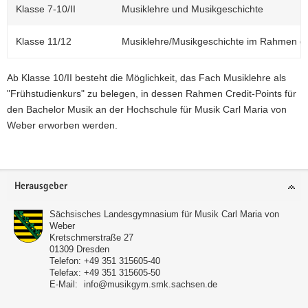
Klasse 7-10/II
Musiklehre und Musikgeschichte
a
v
Klasse 11/12
Musiklehre/Musikgeschichte im Rahmen de
i
g
Ab Klasse 10/II besteht die Möglichkeit, das Fach Musiklehre als
a
"Frühstudienkurs" zu belegen, in dessen Rahmen Credit-Points für
t
den Bachelor Musik an der Hochschule für Musik Carl Maria von
i
Weber erworben werden.
o
n
Footer-
Herausgeber
Bereich
Sächsisches Landesgymnasium für Musik Carl Maria von
Weber
Kretschmerstraße 27
01309
Dresden
Telefon:
+49 351 315605-40
Telefax:
+49 351 315605-50
E-Mail:
info@musikgym.smk.sachsen.de