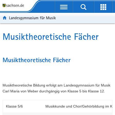
P
P
H
F
o
o
a
o
r
r
u
o
Landesgymnasium für Musik
t
t
p
t
a
a
t
e
l
l
i
r
Musiktheoretische Fächer
Hauptinhalt
ü
n
n
-
b
a
h
B
e
v
a
e
r
i
l
r
Musiktheoretische Fächer
g
g
t
e
r
a
i
e
t
c
i
i
h
Musiktheoretische Bildung erfolgt am Landesgymnasium für Musik
f
o
Carl Maria von Weber durchgängig von Klasse 5 bis Klasse 12.
e
n
n
d
Klasse 5/6
Musikkunde und Chor/Gehörbildung im Kl
e
N