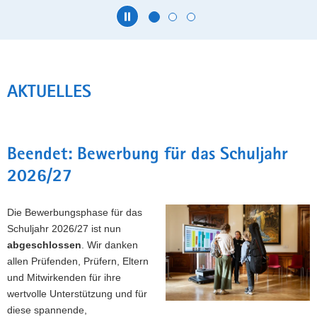
a
v
i
Hauptinhalt
g
a
AKTUELLES
t
i
o
n
Beendet: Bewerbung für das Schuljahr
2026/27
Die Bewerbungsphase für das
Schuljahr 2026/27 ist nun
abgeschlossen
. Wir danken
allen Prüfenden, Prüfern, Eltern
und Mitwirkenden für ihre
wertvolle Unterstützung und für
diese spannende,