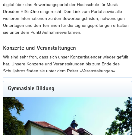
digital über das Bewerbungsportal der Hochschule für Musik
Dresden HISinOne eingereicht. Den Link zum Portal sowie alle
weiteren Informationen zu den Bewerbungsfristen, notwendigen
Unterlagen und den Terminen für die Eignungsprüfungen erhalten
sie unter dem Punkt Aufnahmeverfahren.
A
Konzerte und Veranstaltungen
u
f
Wir sind sehr froh, dass sich unser Konzertkalender wieder gefüllt
n
hat. Unsere Konzerte und Veranstaltungen bis zum Ende des
a
Schuljahres finden sie unter dem Reiter »Veranstaltungen«.
h
V
m
e
Gymnasiale Bildung
e
r
v
a
e
n
r
s
f
t
a
a
h