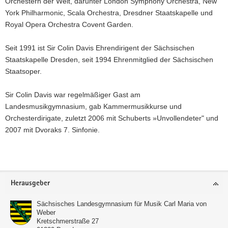
Orchestern der Welt, darunter London Symphony Orchestra, New
a
York Philharmonic, Scala Orchestra, Dresdner Staatskapelle und
v
Royal Opera Orchestra Covent Garden.
i
g
Seit 1991 ist Sir Colin Davis Ehrendirigent der Sächsischen
a
Staatskapelle Dresden, seit 1994 Ehrenmitglied der Sächsischen
t
Staatsoper.
i
o
Sir Colin Davis war regelmäßiger Gast am
n
Landesmusikgymnasium, gab Kammermusikkurse und
Orchesterdirigate, zuletzt 2006 mit Schuberts »Unvollendeter" und
2007 mit Dvoraks 7. Sinfonie.
Weitere
Information
Footer-
Herausgeber
Bereich
Sächsisches Landesgymnasium für Musik Carl Maria von
Weber
Kretschmerstraße 27