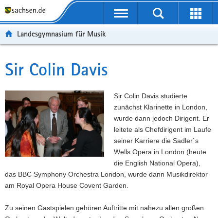
P
P
H
W
F
o
o
a
e
o
r
r
u
i
o
Landesgymnasium für Musik
t
t
p
t
t
a
a
t
e
e
l
l
i
r
r
Sir Colin Davis
Hauptinhalt
ü
n
n
e
-
b
a
h
I
B
e
v
a
n
e
Sir Colin Davis studierte
r
i
l
f
r
zunächst Klarinette in London,
g
g
t
o
e
wurde dann jedoch Dirigent. Er
r
a
r
i
leitete als Chefdirigent im Laufe
e
t
m
c
seiner Karriere die Sadler`s
i
i
a
h
Wells Opera in London (heute
f
o
t
die English National Opera),
e
n
i
das BBC Symphony Orchestra London, wurde dann Musikdirektor
n
o
am Royal Opera House Covent Garden.
d
n
e
Zu seinen Gastspielen gehören Auftritte mit nahezu allen großen
N