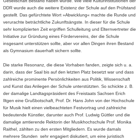
Gesellschaft Bestand haben würde. Wie viele Kulturinstitutionen der
a
DDR wurde auch die weitere Existenz der Schule auf den Prüfstand
v
gestellt. Das gefürchtete Wort »Abwicklung« machte die Runde und
i
verurachte beträchtliche Zukunftsängste. In dieser für die Schule
g
sehr komplizierten Zeit ergriffen Schulleitung und Elternvertreter die
a
Initiative zur Gründung eines Fördervereins, der die Schule
t
insgesamt unterstützen sollte, aber vor allen Dingen ihren Bestand
i
als Gymnasium dauerhaft sichern sollte.
o
n
Die starke Resonanz, die diese Vorhaben fanden, zeigte sich u. a.
darin, dass der Saal bis auf den letzten Platz besetzt war und dass
zahlreiche prominente Persönlichkeiten aus Politik, Wissenschaft
und Kunst das Anliegen der Schule unterstützten. So schickte z. B.
der damalige Landtagspräsident des Freistaats Sachsen Erich
Iltgen eine Grußbotschaft, Prof. Dr. Hans John von der Hochschule
für Musik hielt einen vielbeachteten Festvortrag und zahlreiche
bedeutende Künstler, darunter auch Prof. Ludwig Güttler und die
damalige amtierende Rektorin der Musikhochschule Prof. Monika
Raithel, zählten zu den ersten Mitgliedern. Es wurde damals
mehrere Stunden sehr engagiert diskutiert, um eine juristisch