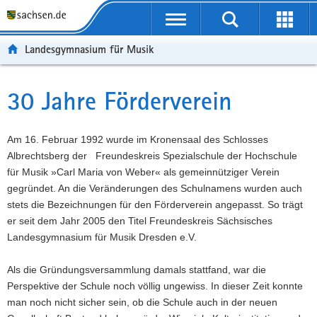
P
P
H
W
F
o
o
a
e
o
r
r
u
i
o
Landesgymnasium für Musik
t
t
p
t
t
a
a
t
e
e
l
l
i
r
r
30 Jahre Förderverein
Hauptinhalt
ü
n
n
e
-
b
a
h
I
B
e
v
a
n
e
Am 16. Februar 1992 wurde im Kronensaal des Schlosses
r
i
l
f
r
Albrechtsberg der Freundeskreis Spezialschule der Hochschule
g
g
t
o
e
für Musik »Carl Maria von Weber« als gemeinnütziger Verein
r
a
r
i
gegründet. An die Veränderungen des Schulnamens wurden auch
e
t
m
c
stets die Bezeichnungen für den Förderverein angepasst. So trägt
i
i
a
h
er seit dem Jahr 2005 den Titel Freundeskreis Sächsisches
f
o
t
Landesgymnasium für Musik Dresden e.V.
e
n
i
n
o
Als die Gründungsversammlung damals stattfand, war die
d
n
Perspektive der Schule noch völlig ungewiss. In dieser Zeit konnte
e
man noch nicht sicher sein, ob die Schule auch in der neuen
N